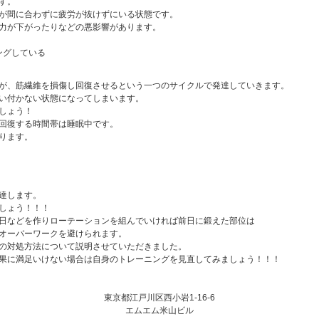
す。
が間に合わずに疲労が抜けずにいる状態です。
力が下がったりなどの悪影響があります。
ングしている
が、筋繊維を損傷し回復させるという一つのサイクルで発達していきます。
い付かない状態になってしまいます。
しょう！
回復する時間帯は睡眠中です。
ります。
達します。
しょう！！！
日などを作りローテーションを組んでいければ前日に鍛えた部位は
オーバーワークを避けられます。
の対処方法について説明させていただきました。
果に満足いけない場合は自身のトレーニングを見直してみましょう！！！
東京都江戸川区西小岩1-16-6
エムエム米山ビル