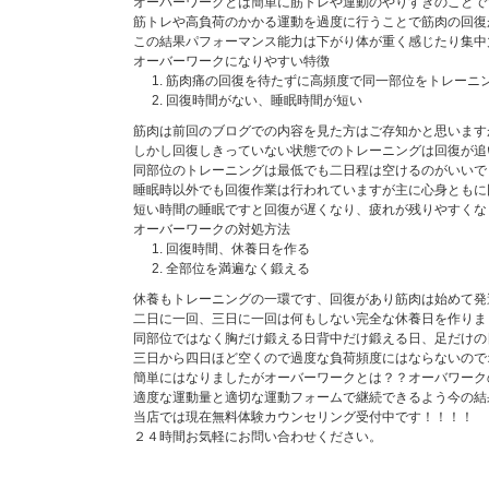
オーバーワークとは簡単に筋トレや運動のやりすぎのことで
筋トレや高負荷のかかる運動を過度に行うことで筋肉の回復
この結果パフォーマンス能力は下がり体が重く感じたり集中
オーバーワークになりやすい特徴
筋肉痛の回復を待たずに高頻度で同一部位をトレーニ
回復時間がない、睡眠時間が短い
筋肉は前回のブログでの内容を見た方はご存知かと思います
しかし回復しきっていない状態でのトレーニングは回復が追
同部位のトレーニングは最低でも二日程は空けるのがいいで
睡眠時以外でも回復作業は行われていますが主に心身ともに
短い時間の睡眠ですと回復が遅くなり、疲れが残りやすくな
オーバーワークの対処方法
回復時間、休養日を作る
全部位を満遍なく鍛える
休養もトレーニングの一環です、回復があり筋肉は始めて発
二日に一回、三日に一回は何もしない完全な休養日を作りま
同部位ではなく胸だけ鍛える日背中だけ鍛える日、足だけの
三日から四日ほど空くので過度な負荷頻度にはならないので
簡単にはなりましたがオーバーワークとは？？オーバワーク
適度な運動量と適切な運動フォームで継続できるよう今の結
当店では現在無料体験カウンセリング受付中です！！！！
２４時間お気軽にお問い合わせください。