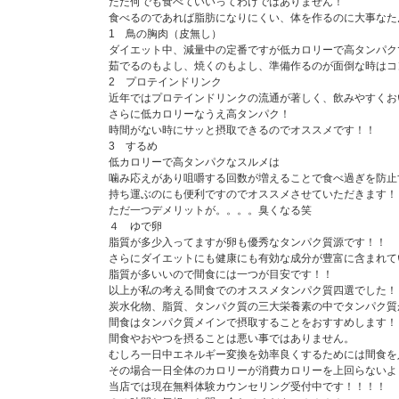
ただ何でも食べていいってわけではありません！
食べるのであれば脂肪になりにくい、体を作るのに大事なた
1 鳥の胸肉（皮無し）
ダイエット中、減量中の定番ですが低カロリーで高タンパク
茹でるのもよし、焼くのもよし、準備作るのが面倒な時はコ
2 プロテインドリンク
近年ではプロテインドリンクの流通が著しく、飲みやすくお
さらに低カロリーなうえ高タンパク！
時間がない時にサッと摂取できるのでオススメです！！
3 するめ
低カロリーで高タンパクなスルメは
噛み応えがあり咀嚼する回数が増えることで食べ過ぎを防止
持ち運ぶのにも便利ですのでオススメさせていただきます！
ただ一つデメリットが。。。。臭くなる笑
４ ゆで卵
脂質が多少入ってますが卵も優秀なタンパク質源です！！
さらにダイエットにも健康にも有効な成分が豊富に含まれて
脂質が多いいので間食には一つが目安です！！
以上が私の考える間食でのオススメタンパク質四選でした！
炭水化物、脂質、タンパク質の三大栄養素の中でタンパク質
間食はタンパク質メインで摂取することをおすすめします！
間食やおやつを摂ることは悪い事ではありません。
むしろ一日中エネルギー変換を効率良くするためには間食を
その場合一日全体のカロリーが消費カロリーを上回らないよ
当店では現在無料体験カウンセリング受付中です！！！！