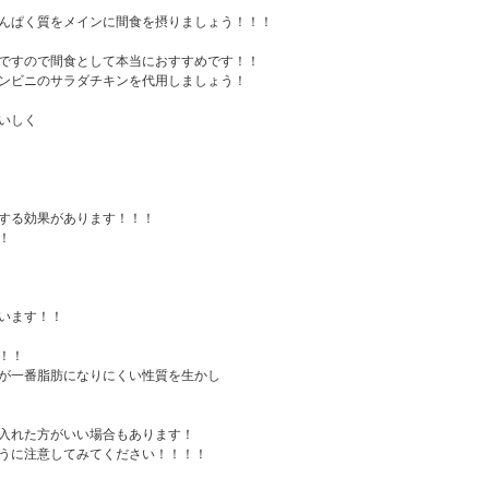
んぱく質をメインに間食を摂りましょう！！！
ですので間食として本当におすすめです！！
ンビニのサラダチキンを代用しましょう！
いしく
する効果があります！！！
！
います！！
！！
が一番脂肪になりにくい性質を生かし
入れた方がいい場合もあります！
うに注意してみてください！！！！