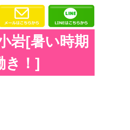
小岩[暑い時期
き！]