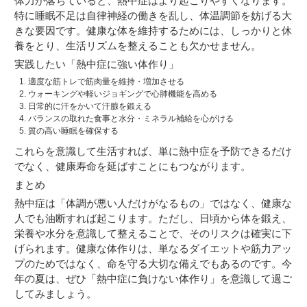
体力が落ちていると、熱中症はより起こりやすくなります。
特に睡眠不足は自律神経の働きを乱し、体温調節を妨げる大
きな要因です。健康な体を維持するためには、しっかりと休
養をとり、生活リズムを整えることも欠かせません。
実践したい「熱中症に強い体作り」
適度な筋トレで筋肉量を維持・増加させる
ウォーキングや軽いジョギングで心肺機能を高める
日常的に汗をかいて汗腺を鍛える
バランスの取れた食事と水分・ミネラル補給を心がける
質の高い睡眠を確保する
これらを意識して生活すれば、単に熱中症を予防できるだけ
でなく、健康寿命を延ばすことにもつながります。
まとめ
熱中症は「体調が悪い人だけがなるもの」ではなく、健康な
人でも油断すれば起こります。ただし、日頃から体を鍛え、
栄養や水分を意識して整えることで、そのリスクは確実に下
げられます。健康な体作りは、単なるダイエットや筋力アッ
プのためではなく、命を守る大切な備えでもあるのです。今
年の夏は、ぜひ「熱中症に負けない体作り」を意識して過ご
してみましょう。