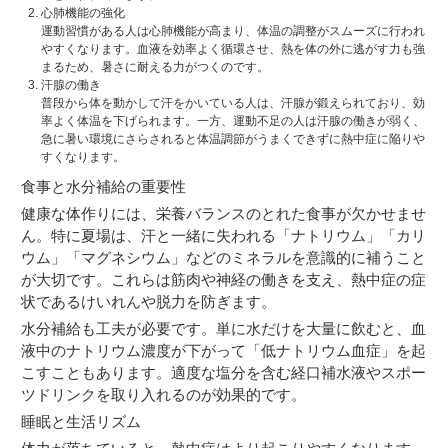
心肺機能の強化
運動習慣がある人は心肺機能が高まり、体温の調整がスムーズに行われ
やすくなります。血液を効率よく循環させ、熱を体の外に逃がす力も強
まるため、暑さに耐える力がつくのです。
汗腺の働き
普段から体を動かして汗をかいている人は、汗腺が鍛えられており、効
率よく体温を下げられます。一方、運動不足の人は汗腺の働きが弱く、
急に暑い環境にさらされると体温調節がうまくできずに熱中症に陥りや
すくなります。
食事と水分補給の重要性
健康な体作りには、栄養バランスのとれた食事が欠かせませ
ん。特に夏場は、汗と一緒に失われる「ナトリウム」「カリ
ウム」「マグネシウム」などのミネラルを意識的に補うこと
が大切です。これらは筋肉や神経の働きを支え、熱中症の症
状であるけいれんや脱力を防ぎます。
水分補給も工夫が必要です。単に水だけを大量に飲むと、血
液中のナトリウム濃度が下がって「低ナトリウム血症」を起
こすこともあります。適度な塩分を含む経口補水液やスポー
ツドリンクを取り入れるのが効果的です。
睡眠と生活リズム