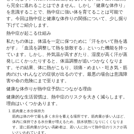
ら完全に逃れることはできません。しかし「健康な体作り」
を意識することで、熱中症に強い体を育てることは可能で
す。今回は熱中症と健康な体作りの関係について、少し掘り
下げてご紹介します。
熱中症が起こる仕組み
私たちの体は、体温を一定に保つために「汗をかいて熱を逃
がす」「血流を調整して熱を放散する」といった機能を持っ
ています。しかし、外気温が高すぎたり、湿度が高く汗が蒸
発しにくかったりすると、体温調整が追いつかなくなりま
す。その結果、体に熱がこもり、頭痛・めまい・吐き気・筋
肉のけいれんなどの症状が出るのです。最悪の場合は意識障
害や命の危険にまで至ります。
健康な体作りが熱中症予防につながる理由
健康的な生活習慣は、熱中症のリスクを大きく減らします。
理由はいくつかあります。
筋肉量と水分保持力
筋肉は体の中で最も多く水分を蓄える場所です。筋肉量が多い人ほど、
体内に保持できる水分量が増えるため、脱水状態になりにくくなりま
す。逆に筋肉量が少ない高齢者は、若い人に比べて熱中症のリスクが高
いといわれています。