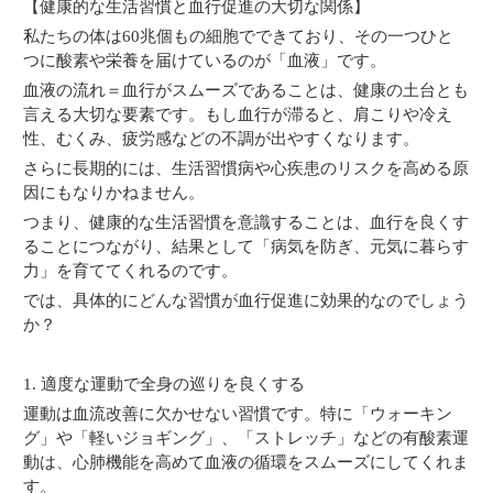
【健康的な生活習慣と血行促進の大切な関係】
私たちの体は60兆個もの細胞でできており、その一つひと
つに酸素や栄養を届けているのが「血液」です。
血液の流れ＝血行がスムーズであることは、健康の土台とも
言える大切な要素です。もし血行が滞ると、肩こりや冷え
性、むくみ、疲労感などの不調が出やすくなります。
さらに長期的には、生活習慣病や心疾患のリスクを高める原
因にもなりかねません。
つまり、健康的な生活習慣を意識することは、血行を良くす
ることにつながり、結果として「病気を防ぎ、元気に暮らす
力」を育ててくれるのです。
では、具体的にどんな習慣が血行促進に効果的なのでしょう
か？
1. 適度な運動で全身の巡りを良くする
運動は血流改善に欠かせない習慣です。特に「ウォーキン
グ」や「軽いジョギング」、「ストレッチ」などの有酸素運
動は、心肺機能を高めて血液の循環をスムーズにしてくれま
す。