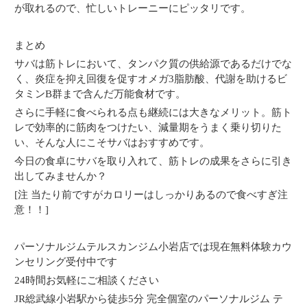
が取れるので、忙しいトレーニーにピッタリです。
まとめ
サバは筋トレにおいて、タンパク質の供給源であるだけでな
く、炎症を抑え回復を促すオメガ3脂肪酸、代謝を助けるビ
タミンB群まで含んだ万能食材です。
さらに手軽に食べられる点も継続には大きなメリット。筋ト
レで効率的に筋肉をつけたい、減量期をうまく乗り切りた
い、そんな人にこそサバはおすすめです。
今日の食卓にサバを取り入れて、筋トレの成果をさらに引き
出してみませんか？
[注 当たり前ですがカロリーはしっかりあるので食べすぎ注
意！！]
パーソナルジムテルスカンジム小岩店では現在無料体験カウ
ンセリング受付中です
24時間お気軽にご相談ください
JR総武線小岩駅から徒歩5分 完全個室のパーソナルジム テ