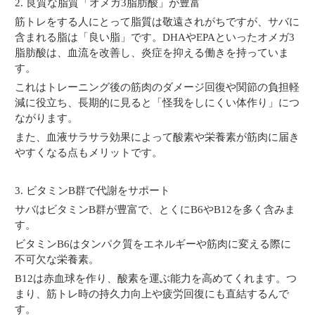
2. 良質な脂質「オメガ3脂肪酸」が豊富
筋トレをする人にとって脂質は敬遠されがちですが、サバに
含まれる脂は「良い脂」です。DHAやEPAといったオメガ3
脂肪酸は、血流を改善し、炎症を抑える働きを持っていま
す。
これはトレーニング後の筋肉のダメージ回復や関節の負担軽
減に役立ち、長期的に見ると「怪我をしにくい体作り」につ
ながります。
また、血液サラサラ効果によって酸素や栄養素が筋肉に届き
やすくなる点もメリットです。
3. ビタミンB群で代謝をサポート
サバはビタミンB群が豊富で、とくにB6やB12を多く含みま
す。
ビタミンB6はタンパク質をエネルギーや筋肉に変える際に
不可欠な栄養素。
B12は赤血球を作り、酸素を運ぶ能力を高めてくれます。つ
まり、筋トレ時の持久力向上や疲労回復にも直結するんで
す。