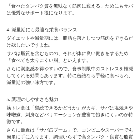
「食べたタンパク質を無駄なく筋肉に変える」ためにもサバ
は優秀なサポート役になります。
4. 減量期にも最適な栄養バランス
ダイエットや減量期には、脂肪を落としつつ筋肉をできるだ
け残したいですよね。
サバは脂質を含むものの、それが体に良い働きをするため
「食べても太りにくい脂」といえます。
さらに満腹感を得やすいので、食事制限中のストレスを軽減
してくれる効果もあります。特に缶詰なら手軽に食べられ、
減量期の強い味方です。
5. 調理のしやすさも魅力
筋トレ食は「継続できるかどうか」がカギ。サバは塩焼きや
味噌煮、刺身などバリエーションが豊富で飽きにくいのが特
徴です。
さらに最近は「サバ缶ブーム」で、コンビニやスーパーでも
簡単に手に入ります。調理いらずで高タンパク・良質な脂質