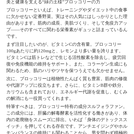
美と健康を支える“緑の王様”ブロッコリーの力
ブロッコリーといえば、トレーニングやダイエット中の食事
に欠かせない定番野菜。実はその人気にはしっかりとした理
由があります。筋肉の成長、美肌づくり、そして免疫力アッ
プ――そのすべてに関わる栄養素がギュッと詰まっているん
です。
まず注目したいのが、ビタミンCの含有量。ブロッコリー
100gあたりに約120mgと、レモンより多い量を誇ります。
ビタミンCは筋トレなどで生じる活性酸素を除去し、疲労回
復や免疫機能の維持をサポート。また、コラーゲン生成にも
関わるため、肌のハリやツヤを保つうえでも欠かせません。
次に、ブロッコリーは植物性たんぱく質も豊富。筋肉の修復
や代謝アップに役立ちます。さらに、ビタミンB群や鉄分、
カリウムも含まれており、エネルギー代謝を促進し、むくみ
の解消にも一役買ってくれます。
特筆すべきは、ブロッコリー特有の成分スルフォラファン。
この成分には、肝臓の解毒酵素を活性化する働きがあり、体
内の老廃物をスムーズに排出。いわば「身体のデトックスス
イッチ」を押してくれる存在です。アンチエイジングやホル
モンバランスの維持にも関わることから、男女問わず積極的