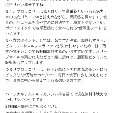
に摂りたい成分ですね。
また、ブロッコリーは低カロリーで高栄養という点も魅力。
100gあたり約35kcalと控えめながら、満腹感を得やすく、食
事のボリュームを増やすのに最適です。糖質も少ないため、
ボディメイク中でも罪悪感なく食べられる“優等生フード”と
いえます。
食べ方のポイントとしては、茹ですぎ注意。加熱しすぎると
ビタミンCやスルフォラファンが失われやすいため、軽く蒸
すか電子レンジで短時間加熱するのがおすすめです。オリー
ブオイルや鶏むね肉などと一緒に摂れば、脂溶性ビタミンの
吸収率もアップします。
つまりブロッコリーは、筋トレ民にも美容意識の高い人にも
ピッタリな“万能サポーター”。毎日の食事に少し加えるだけ
で、身体の中から整えてくれる強い味方です。
パーソナルジムテルスカンジム小岩店では現在無料体験カウ
ンセリング受付中です
24時間お気軽にご相談ください