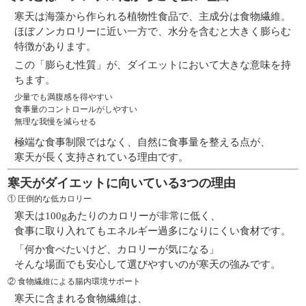
寒天は海藻から作られる植物性食品で、主成分は
食物繊維
。
ほぼノンカロリーに近い一方で、水分を含むと大きく膨らむ
特徴があります。
この「膨らむ性質」が、ダイエットにおいて大きな意味を持
ちます。
少量でも満腹感を得やすい
食事量のコントロールがしやすい
無理な我慢を減らせる
極端な食事制限ではなく、
自然に食事量を整える
点が、
寒天が長く支持されている理由です。
寒天がダイエットに向いている3つの理由
① 圧倒的な低カロリー
寒天は100gあたりのカロリーが非常に低く、
食事に取り入れてもエネルギー過多になりにくい食材です。
「何か食べたいけど、カロリーが気になる」
そんな場面でも安心して選びやすいのが寒天の強みです。
② 食物繊維による腸内環境サポート
寒天に含まれる食物繊維は、