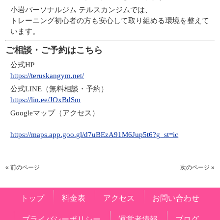
小岩パーソナルジム テルスカンジムでは、
トレーニング初心者の方も安心して取り組める環境を整えて
います。
ご相談・ご予約はこちら
公式HP
https://teruskangym.net/
公式LINE（無料相談・予約）
https://lin.ee/JOxBdSm
Googleマップ（アクセス）
https://maps.app.goo.gl/d7uBEzA91M6Jup5t6?g_st=ic
« 前のページ
次のページ »
トップ
料金表
アクセス
お問い合わせ
プライバシーポリシー
運営者情報
ブログ