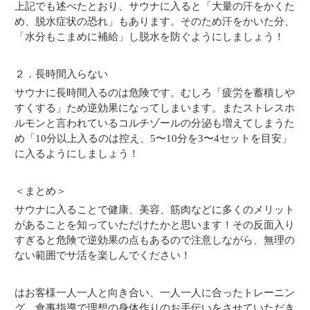
上記でも述べたとおり、サウナに入ると「大量の汗をかくた
め、脱水症状の恐れ」もあります。そのため汗をかいた分、
「水分もこまめに補給」し脱水を防ぐようにしましょう！
２．長時間入らない
サウナに長時間入るのは危険です。むしろ「疲労を蓄積しや
すくする」ため逆効果になってしまいます。またストレスホ
ルモンと言われているコルチゾールの分泌も増えてしまうた
め「10分以上入るのは控え、5〜10分を3〜4セットを目安」
に入るようにしましょう！
＜まとめ＞
サウナに入ることで健康、美容、筋肉などに多くのメリット
があることを知っていただけたかと思います！その反面入り
すぎると危険で逆効果の点もあるので注意しながら、無理の
ない範囲でサ活を楽しんでください！
はお客様一人一人と向き合い、一人一人に合ったトレーニン
グ、食事指導で理想の身体作りのお手伝いをさせていただき