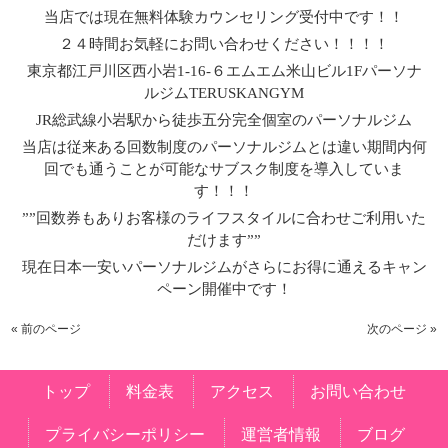
当店では現在無料体験カウンセリング受付中です！！
２４時間お気軽にお問い合わせください！！！！
東京都江戸川区西小岩1-16-６エムエム米山ビル1Fパーソナ
ルジムTERUSKANGYM
JR総武線小岩駅から徒歩五分完全個室のパーソナルジム
当店は従来ある回数制度のパーソナルジムとは違い期間内何
回でも通うことが可能なサブスク制度を導入していま
す！！！
””回数券もありお客様のライフスタイルに合わせご利用いた
だけます””
現在日本一安いパーソナルジムがさらにお得に通えるキャン
ペーン開催中です！
« 前のページ
次のページ »
トップ
料金表
アクセス
お問い合わせ
プライバシーポリシー
運営者情報
ブログ