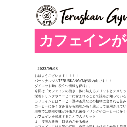
カフェインが
2022/09/08
おはようございます！！！！
パーソナルジムTERUSKANGYM代表内山です！！
ダイエット時に役立つ情報を皆様に。
今回は「カフェインの働き 体に与えるメリットとデメリッ
栄養ドリンクやコーヒーに含まれることで誰もが知っている
カフェインとはコーヒー豆や茶葉などの植物に含まれる苦み
コーヒーに多く含み昔から効能が高く薬として使用されてい
現在では効能や味が評価され栄養ドリンクやコーヒーに多く
カフェインを摂取することでのメリット
１ 浮腫み改善 目覚めさせる働き
カフェインには血管の拡張、血流の流れを促進させ脳を目覚