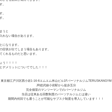
す。
す。
す。
まうと
入れない場合があります。
とになります。
の症状が出てしまう場合もあります。
てくれるものだと思います。
ょう！！！！
とデメリットについてでした！！！
東京都江戸川区西小岩1-16-6エムエム米山ビル1FパーソナルジムTERUSKANGYM
JR総武線小岩駅から徒歩五分
完全個室のマンツーマンでのパーソナルジム
当店は従来ある回数制度のパーソナルジムとは違い
期間内何回でも通うことが可能なサブスク制度を導入しています！！！