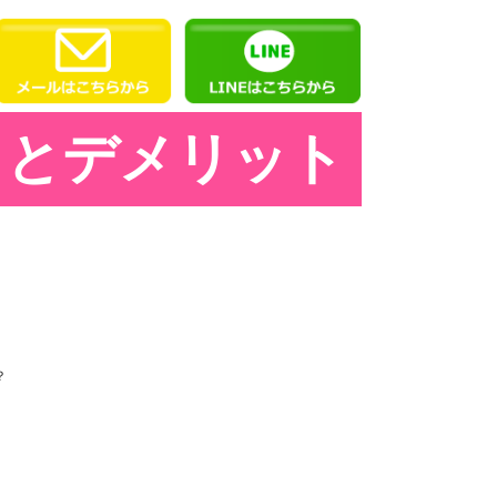
トとデメリット
？