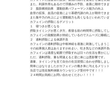
また、利尿作用もあるので浮腫みの予防、改善に期待できま
２ 脂肪燃焼効果 運動効果パフォーマンス能力の向上
血管の拡張、血流の促進により基礎代謝の向上が期待できま
また集中力の向上により運動能力も高くなるといわれていま
カフェインの摂取にるデメリット
１ 寝つきが悪くなる
摂取タイミングが悪く夕方、夜寝る前の時間帯に摂取してし
カフェインの覚醒効果が持続しているのでスムーズに睡眠に
２ 過剰摂取による体調不良
カフェインの過剰摂取は中枢神経を過激に刺激してしまうこ
その結果個人差はありますがめまい、吐き気などの体調不良
カフェインは適度な範囲で摂取すれば日々の生活を豊かにし
ただ、過剰摂取、量を間違えると逆に体には悪影響です。
適量、タイミングを見て自分の生活習慣に合わせ摂取しまし
簡単にはなりましたがカフェインの働き体に与えるメリット
当店では現在無料体験カウンセリング受付中です！！！
２４時間お気軽にお問い合わせください！！！！