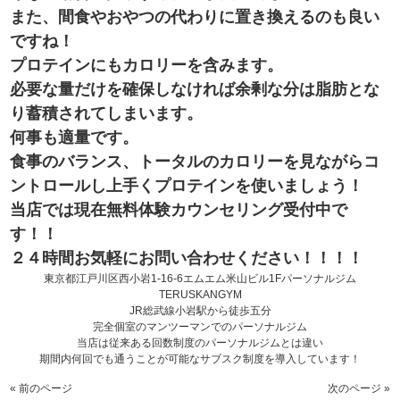
また、間食やおやつの代わりに置き換えるのも良い
ですね！
プロテインにもカロリーを含みます。
必要な量だけを確保しなければ余剰な分は脂肪とな
り蓄積されてしまいます。
何事も適量です。
食事のバランス、トータルのカロリーを見ながらコ
ントロールし上手くプロテインを使いましょう！
当店では現在無料体験カウンセリング受付中で
す！！
２４時間お気軽にお問い合わせください！！！！
東京都江戸川区西小岩1-16-6エムエム米山ビル1Fパーソナルジム
TERUSKANGYM
JR総武線小岩駅から徒歩五分
完全個室のマンツーマンでのパーソナルジム
当店は従来ある回数制度のパーソナルジムとは違い
期間内何回でも通うことが可能なサブスク制度を導入しています！
« 前のページ
次のページ »