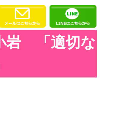
小岩 「適切な
」