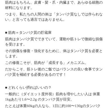
筋肉はもちろん、皮膚・髪・爪・内臓まで、あらゆる細胞の
材料になります。
つまり、私たちの人間の体は「タンパク質なしでは作られな
い」と言っても過言ではありません。
■ 筋肉＝タンパク質の貯蔵庫
筋肉はタンパク質でできていて、運動や筋トレで微細な損傷
を受けます。
その損傷を修復・強化するために、体はタンパク質を必要と
します。
この修復こそが、筋肉が「成長する」メカニズム。
だからこそ、筋トレ後のご飯ではバランスの良い食事でタン
パク質を補給する必要があるのです！
■ どれくらい摂ればいいの？
一般的に（ダイエット度外視）筋肉を増やしたい人は 体重
1kgあたり1.6〜2.2g のタンパク質が目安。
たとえば体重60kgの人なら、1日に約100〜130gのタンパク